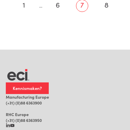
1
6
7
8
…
Kennismaken?
Manufacturing Europe
(+31) (0)88 6363900
RHC Europe
(+31) (0)88 6363950