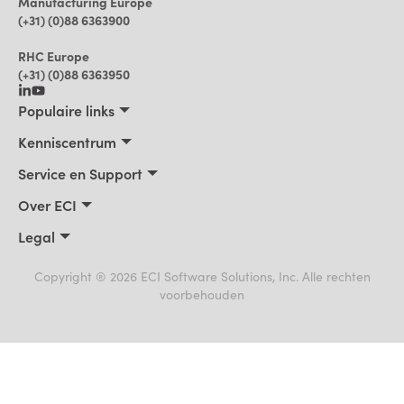
Manufacturing Europe
(+31) (0)88 6363900
RHC Europe
(+31) (0)88 6363950
Populaire links
Maakbedrijven
Kenniscentrum
Bouwbedrijven, Constructeurs, Projectontwikkelaars
Kenniscentrum
Service en Support
Installatiebedrijven
Klantverhalen
Trainingen
Over ECI
Praktische AI voor ERP
Blog
Product Support
Over ECI
Legal
Nieuws
Facturatie
Leadership
Privacyverklaring
Events
Cookiebeleid
Copyright ® 2026 ECI Software Solutions, Inc. Alle rechten
Vacatures
voorbehouden
Gebruiksvoorwaarden
Partners
Klokkenluidersregeling
Handelsmerken