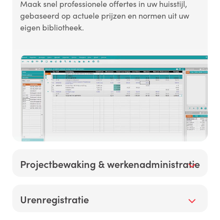
Maak snel professionele offertes in uw huisstijl,
gebaseerd op actuele prijzen en normen uit uw
eigen bibliotheek.
Projectbewaking & werkenadministratie
Houd grip op de voortgang, inkoop,
Urenregistratie
onderaanneming en meer- en minderwerk. De
complete werkenadministratie geeft u altijd een