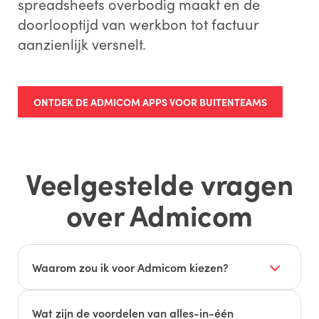
spreadsheets overbodig maakt en de
doorlooptijd van werkbon tot factuur
aanzienlijk versnelt.
ONTDEK DE ADMICOM APPS VOOR BUITENTEAMS
Veelgestelde vragen
over Admicom
Waarom zou ik voor Admicom kiezen?
Met Admicom werk je vanuit één waarheid: van
eerste calculatie tot eindfactuur. Je voorkomt
Wat zijn de voordelen van alles-in-één