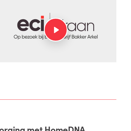
sborging met HomeDNA