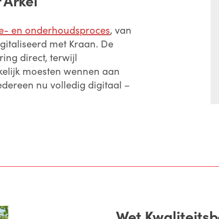
 Arkel
ce- en onderhoudsproces
, van
igitaliseerd met Kraan. De
g direct, terwijl
elijk moesten wennen aan
edereen nu volledig digitaal –
Wet Kwaliteit