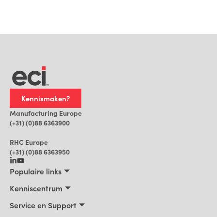
Kennismaken?
Manufacturing Europe
(+31) (0)88 6363900
RHC Europe
(+31) (0)88 6363950
Populaire links
Maakbedrijven
Kenniscentrum
Bouwbedrijven, Constructeurs, Projectontwikkelaars
Kenniscentrum
Service en Support
Installatiebedrijven
Klantverhalen
Trainingen