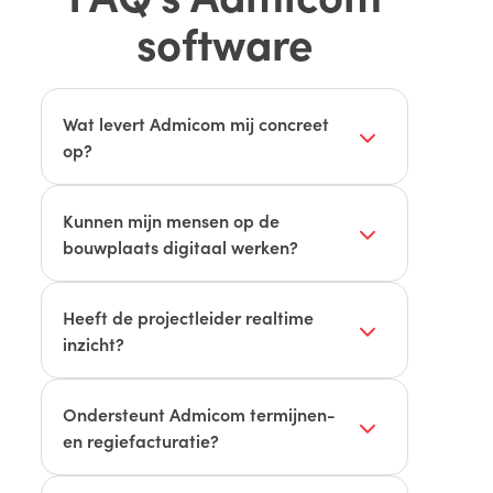
software
Wat levert Admicom mij concreet
op?
Meer grip op kosten/voortgang, minder
dubbele invoer en snellere facturatie
Kunnen mijn mensen op de
door integratie van project- en
bouwplaats digitaal werken?
financiële administratie.
Ja. Via portalen/apps boeken zij
uren/materialen, leggen meerwerk en
Heeft de projectleider realtime
opleverpunten vast en zien
inzicht?
taken/berichten.
Ja, met Projectoverzicht,
Productiestanden en KPI-dashboard.
Ondersteunt Admicom termijnen-
en regiefacturatie?
Ja. Facturatievormen sluiten aan op