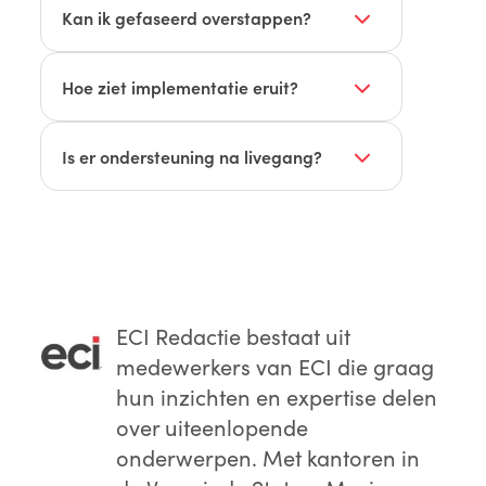
projecten en WKA-eisen.
Kan ik gefaseerd overstappen?
Ja. Start met een passend pakket
(SBB/MBB/LBB) en breid uit met
Hoe ziet implementatie eruit?
modules.
Intake, inrichting (o.a. sjablonen,
artikelbestanden), training en livegang;
Is er ondersteuning na livegang?
daarna helpdesk en periodieke
Ja. Helpdesk, consultants en Mijn
optimalisatie.
Admicom met handleidingen en video’s.
ECI Redactie
bestaat uit
medewerkers van ECI die graag
hun inzichten en expertise delen
over uiteenlopende
onderwerpen. Met kantoren in