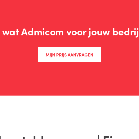
wat Admicom voor jouw bedrij
MIJN PRIJS AANVRAGEN