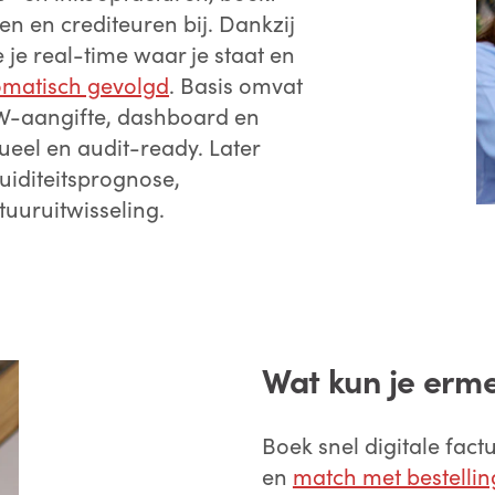
n en crediteuren bij. Dankzij
e je real-time waar je staat en
omatisch gevolgd
. Basis omvat
BTW-aangifte, dashboard en
tueel en audit-ready. Later
uiditeitsprognose,
uuruitwisseling.
Wat kun je erme
Boek snel digitale fact
en
match met bestelli