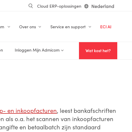
Nederland
Cloud ERP-oplossingen
um
Over ons
Service en support
ECI AI
en
Inloggen Mijn Admicom
Wat kost het?
p- en inkoopfacturen
, leest bankafschriften
en als o.a. het scannen van inkoopfacturen
angifte en betaalbatch zijn standaard