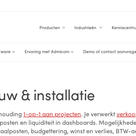
Producten
Industrieën
Kenniscentr
tware
Ervaring met Admicom
Demo of contact aanvrag
w & installatie
khouding
1-op-1 aan projecten
. Je verwerkt
verkoo
posten en liquiditeit in dashboards. Mogelijkhed
naalposten, budgettering, winst en verlies, BTW-a