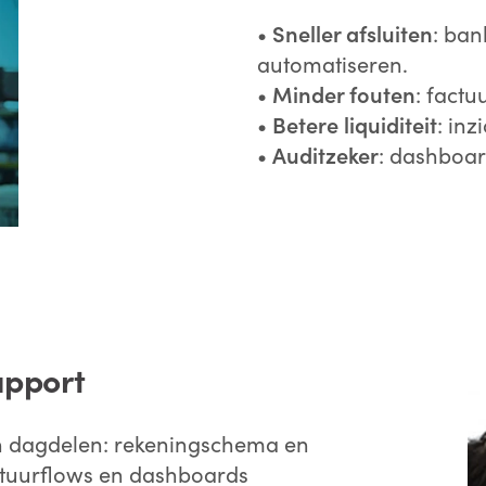
•
Sneller afsluiten
: ban
automatiseren.
•
Minder fouten
: fact
•
Betere liquiditeit
: in
•
Auditzeker
: dashboar
upport
in dagdelen: rekeningschema en
factuurflows en dashboards