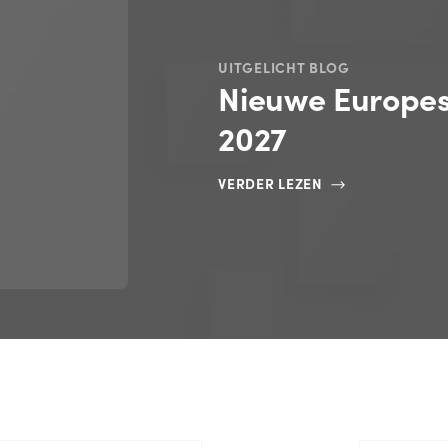
UITGELICHT EVENEMENT
Schakel moeite
AI
Gebruik je Bemet, HomeDNA, Inve
combinatie met jouw ERP-pakket 
MEER INFORMATIE