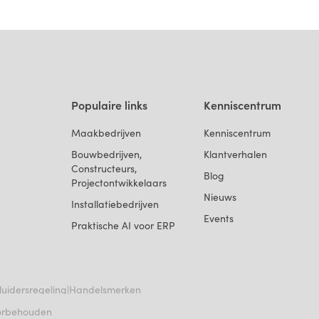
Populaire links
Kenniscentrum
Maakbedrijven
Kenniscentrum
Bouwbedrijven,
Klantverhalen
Constructeurs,
Blog
Projectontwikkelaars
Nieuws
Installatiebedrijven
Events
Praktische AI voor ERP
|
luidersregeling
Handelsmerken
voorbehouden