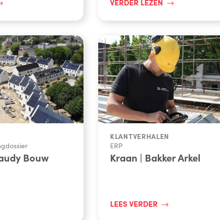
VERDER LEZEN
KLANTVERHALEN
ngdossier
ERP
audy Bouw
Kraan | Bakker Arkel
LEES VERDER