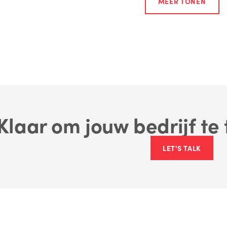
MEER TONEN
Klaar om jouw bedrijf te
LET'S TALK