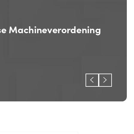
loos door je werkdag met
ntive, Proteus of Ridder iQ en wil je AI in
inzetten? Dan is dit ECI AI Event voor jou.