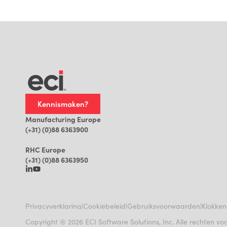
Kennismaken?
Manufacturing Europe
(+31) (0)88 6363900
RHC Europe
(+31) (0)88 6363950
|
|
|
Privacyverklaring
Cookiebeleid
Gebruiksvoorwaarden
Klokken
Copyright ® 2026 ECI Software Solutions, Inc. Alle rechten 