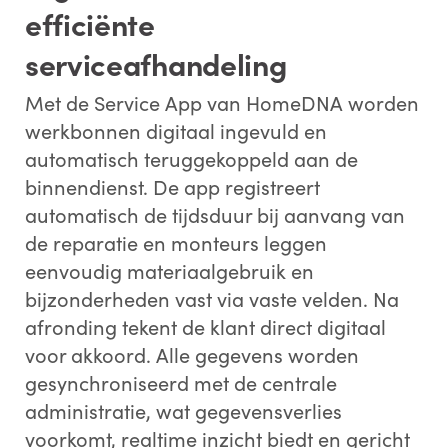
efficiënte
serviceafhandeling
Met de Service App van HomeDNA worden
werkbonnen digitaal ingevuld en
automatisch teruggekoppeld aan de
binnendienst. De app registreert
automatisch de tijdsduur bij aanvang van
*
Voornaam:
de reparatie en monteurs leggen
eenvoudig materiaalgebruik en
bijzonderheden vast via vaste velden. Na
afronding tekent de klant direct digitaal
*
Achternaam:
voor akkoord. Alle gegevens worden
gesynchroniseerd met de centrale
administratie, wat gegevensverlies
voorkomt, realtime inzicht biedt en gericht
*
E-mailadres: