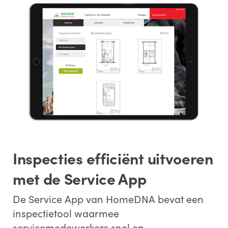
Opmerkingen:
Door
dit
formulier
in
te
dienen
,
stemt
u
ermee
in
dat
ECI Software Solutions
uw
persoonlijke
gegevens
verwerkt
in
overeenstemming
met
ons
privacybeleid
.
Inspecties efficiënt uitvoeren
VERSTUREN
met de Service App
De Service App van HomeDNA bevat een
inspectietool waarmee
servicemedewerkers snel en