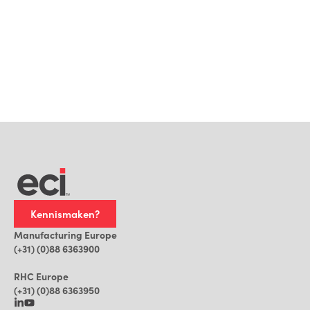
Service & Onderhoud
; via “
Wat kost HomeDNA?
”
vraag je een prijs op maat aan en kun je direct
een
demo inplannen
met één van onze experts.
Kennismaken?
Manufacturing Europe
(+31) (0)88 6363900
RHC Europe
(+31) (0)88 6363950