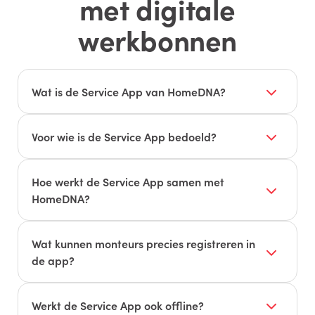
met digitale
werkbonnen
Wat is de Service App van HomeDNA?
De Service App is een mobiele app voor interne
servicemonteurs waarmee ze digitale
Voor wie is de Service App bedoeld?
werkbonnen, inspecties en servicebezoeken
De app is gemaakt voor interne
volledig op locatie kunnen afhandelen.
vakmensen/servicemonteurs; externe partijen
Hoe werkt de Service App samen met
werken via de aparte Leveranciers App.
HomeDNA?
Alle gegevens uit de Service App – zoals tijd,
materiaal, bijzonderheden en handtekening van
Wat kunnen monteurs precies registreren in
de klant – worden automatisch
de app?
gesynchroniseerd met de module
Service &
Monteurs registreren start- en eindtijd,
Onderhoud
in HomeDNA.
materiaalgebruik, bijzonderheden, foto’s en
Werkt de Service App ook offline?