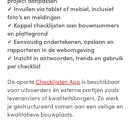
project aanpassen
✔
Invullen via tablet of mobiel, inclusief
foto’s en meldingen
✔
Koppel checklijsten aan bouwnummers
*
Bedrijfsnaam:
en plattegrond
✔
Eenvoudig ondertekenen, opslaan en
rapporteren in de webomgeving
✔
Inzicht in antwoorden, trends en gebruik
*
Functietitel:
per checklist
De aparte
Checklijsten App
is beschikbaar
*
Land:
voor uitvoerders én externe partijen zoals
leveranciers of kwaliteitsborgers. Zo werk
je gestructureerd samen aan een veilige en
kwalitatieve bouwplaats.
Opmerkingen: