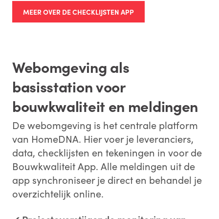
MEER OVER DE CHECKLIJSTEN APP
Door
dit
formulier
in
te
dienen
,
stemt
u
ermee
in
dat
ECI Software Solutions
uw
persoonlijke
gegevens
Webomgeving als
verwerkt
in
overeenstemming
met
ons
privacybeleid
.
basisstation voor
VERSTUREN
bouwkwaliteit en meldingen
De webomgeving is het centrale platform
van HomeDNA. Hier voer je leveranciers,
data, checklijsten en tekeningen in voor de
Bouwkwaliteit App. Alle meldingen uit de
app synchroniseer je direct en behandel je
overzichtelijk online.