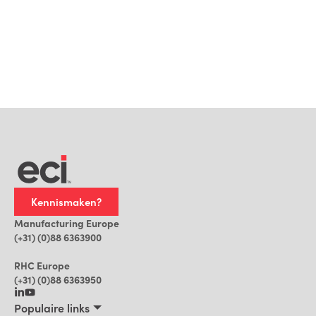
andere
HomeDNA-modules
worden ingezet; via
“
Wat kost HomeDNA
?” vraag je eenvoudig een
prijs op maat aan en
plan je een demo
.
Kennismaken?
Manufacturing Europe
(+31) (0)88 6363900
RHC Europe
(+31) (0)88 6363950
Populaire links