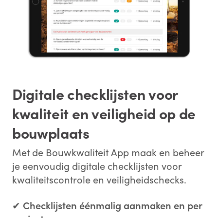
*
Voornaam:
Digitale checklijsten voor
kwaliteit en veiligheid op de
*
Achternaam:
bouwplaats
Met de Bouwkwaliteit App maak en beheer
*
E-mailadres:
je eenvoudig digitale checklijsten voor
kwaliteitscontrole en veiligheidschecks.
✔
Checklijsten éénmalig aanmaken en per
*
Telefoonnummer: