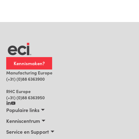
Kennismaken?
Manufacturing Europe
(+31) (0)88 6363900
RHC Europe
(+31) (0)88 6363950
Populaire links
Maakbedrijven
Kenniscentrum
Bouwbedrijven, Constructeurs, Projectontwikkelaars
Kenniscentrum
Service en Support
Installatiebedrijven
Klantverhalen