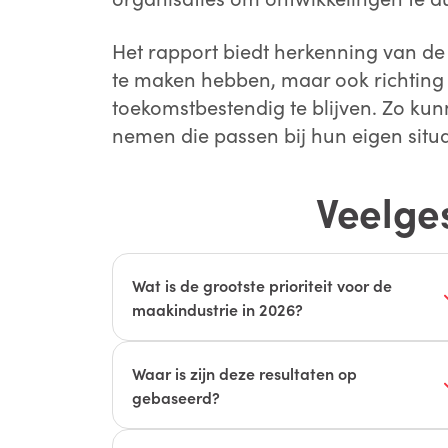
Het rapport biedt herkenning van 
te maken hebben, maar ook richting 
toekomstbestendig te blijven. Zo ku
nemen die passen bij hun eigen situa
Veelge
Wat is de grootste prioriteit voor de
maakindustrie in 2026?
De focus ligt op de balans tussen continuïte
en vernieuwing. Bedrijven verschuiven van
Waar is zijn deze resultaten op
reactief handelen bij incidenten naar
gebaseerd?
proactief sturen op basis van diepgaand
Onderzoek onder meer dan 300
procesinzicht en data.