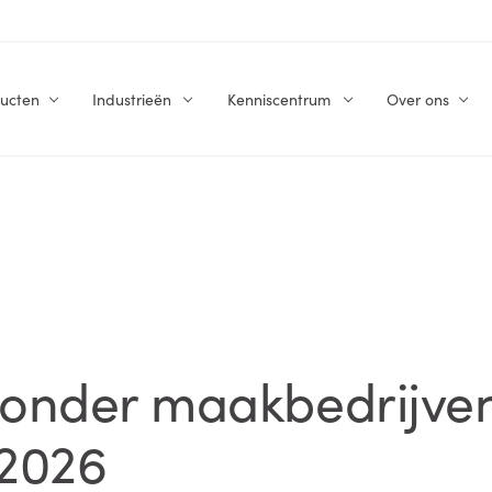
ucten
Industrieën
Kenniscentrum
Over ons
onder maakbedrijven 
 2026