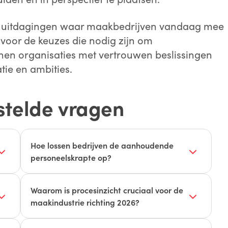
de uitdagingen waar maakbedrijven vandaag mee
voor de keuzes die nodig zijn om
nnen organisaties met vertrouwen beslissingen
tie en ambities.
stelde vragen
Hoe lossen bedrijven de aanhoudende
personeelskrapte op?
it
Door digitalisering en automatisering niet als
vervanging, maar als ondersteuning te zien.
Waarom is procesinzicht cruciaal voor de
De inzet van industriële robots en slimmere
maakindustrie richting 2026?
planningssoftware zorgt ervoor dat het
Procesinzicht vormt de basis voor elke
huidige personeel efficiënter en met minder