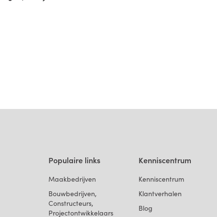
Populaire links
Kenniscentrum
Maakbedrijven
Kenniscentrum
Bouwbedrijven,
Klantverhalen
Constructeurs,
Blog
Projectontwikkelaars