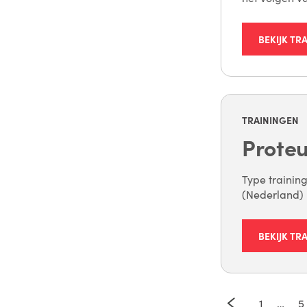
BEKIJK TR
TRAININGEN
Proteu
Type training
(Nederland) D
BEKIJK TR
1
…
5