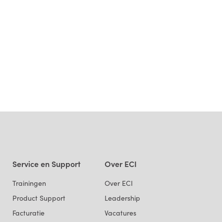
Service en Support
Over ECI
Trainingen
Over ECI
Product Support
Leadership
Facturatie
Vacatures