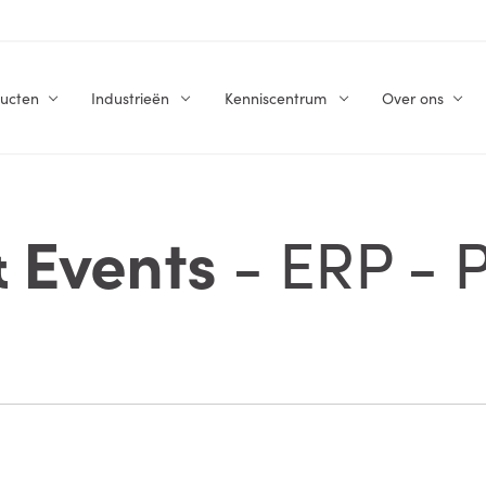
ucten
Industrieën
Kenniscentrum
Over ons
& Events
- ERP - 