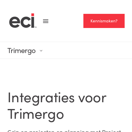
Kennismaken?
Trimergo
Integraties voor
Trimergo
Grip op projecten en planning​ met Project-