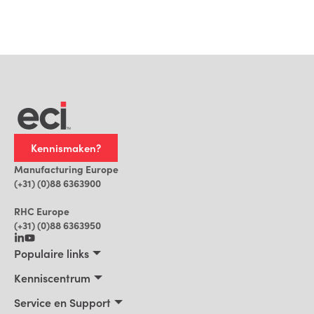
Kennismaken?
Manufacturing Europe
(+31) (0)88 6363900
RHC Europe
(+31) (0)88 6363950
Populaire links
Maakbedrijven
Kenniscentrum
Bouwbedrijven, Constructeurs, Projectontwikkelaars
Kenniscentrum
Service en Support
Installatiebedrijven