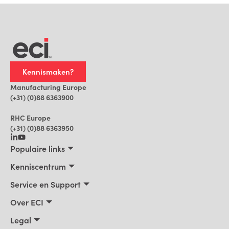
modules laat zien dat de overgang beheersbaar
is, omdat de werkwijze herkenbaar en
praktijkgericht blijft.
Kennismaken?
Manufacturing Europe
(+31) (0)88 6363900
RHC Europe
(+31) (0)88 6363950
Populaire links
Maakbedrijven
Kenniscentrum
Bouwbedrijven, Constructeurs, Projectontwikkelaars
Kenniscentrum
Service en Support
Installatiebedrijven
Klantverhalen
Trainingen
Over ECI
Praktische AI voor ERP
Blog
Product Support
Over ECI
Legal
Nieuws
Facturatie