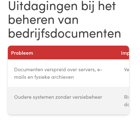
Uitdagingen bij het
beheren van
bedrijfsdocumenten
Probleem
Impact
Documenten verspreid over servers, e-
Vertra
mails en fysieke archieven
Oudere systemen zonder versiebeheer
Risico
docume