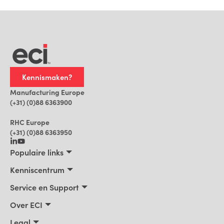
Kennismaken?
Manufacturing Europe
(+31) (0)88 6363900
RHC Europe
(+31) (0)88 6363950
Populaire links
Maakbedrijven
Kenniscentrum
Bouwbedrijven, Constructeurs, Projectontwikkelaars
Kenniscentrum
Service en Support
Installatiebedrijven
Klantverhalen
Trainingen
Over ECI
Praktische AI voor ERP
Blog
Product Support
Over ECI
Legal