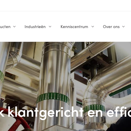
ucten
Industrieën
Kenniscentrum
Over ons
 klantgericht en effi