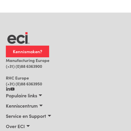
Kennismaken?
Manufacturing Europe
(+31) (0)88 6363900
RHC Europe
(+31) (0)88 6363950
Populaire links
Maakbedrijven
Kenniscentrum
Bouwbedrijven, Constructeurs, Projectontwikkelaars
Kenniscentrum
Service en Support
Installatiebedrijven
Klantverhalen
Trainingen
Over ECI
Praktische AI voor ERP
Blog