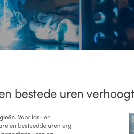
 en bestede uren ​verhoog
gieën.
Voor las- en
bare en besteedde uren erg
l, benodigde uren en