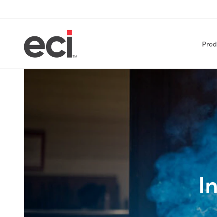
Prod
I