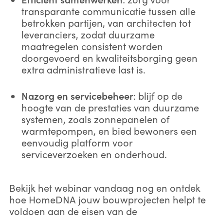
transparante communicatie tussen alle
betrokken partijen, van architecten tot
leveranciers, zodat duurzame
*
Telefoonnummer:
maatregelen consistent worden
doorgevoerd en kwaliteitsborging geen
extra administratieve last is.
*
Bedrijfsnaam:
Nazorg en servicebeheer
: blijf op de
hoogte van de prestaties van duurzame
systemen, zoals zonnepanelen of
warmtepompen, en bied bewoners een
*
Land:
eenvoudig platform voor
serviceverzoeken en onderhoud.
Door
dit
formulier
in
te
dienen
,
stemt
u
ermee
in
dat
Bekijk het webinar vandaag nog en ontdek
ECI Software Solutions
uw
persoonlijke
gegevens
hoe HomeDNA jouw bouwprojecten helpt te
verwerkt
in
overeenstemming
met
ons
privacybeleid
.
voldoen aan de eisen van de