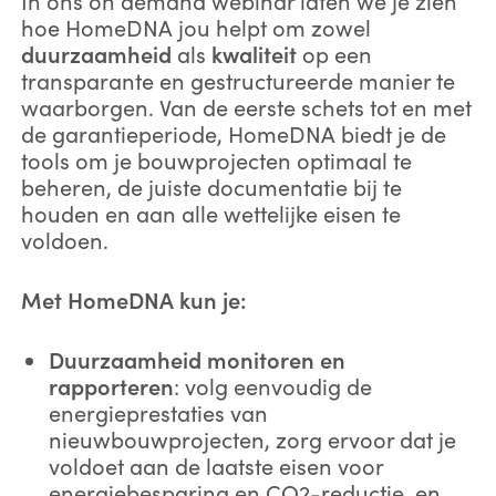
In ons on demand webinar laten we je zien
hoe HomeDNA jou helpt om zowel
duurzaamheid
als
kwaliteit
op een
transparante en gestructureerde manier te
waarborgen. Van de eerste schets tot en met
de garantieperiode, HomeDNA biedt je de
tools om je bouwprojecten optimaal te
beheren, de juiste documentatie bij te
houden en aan alle wettelijke eisen te
voldoen.
Met HomeDNA kun je:
Duurzaamheid monitoren en
rapporteren
: volg eenvoudig de
energieprestaties van
nieuwbouwprojecten, zorg ervoor dat je
voldoet aan de laatste eisen voor
energiebesparing en CO2-reductie, en