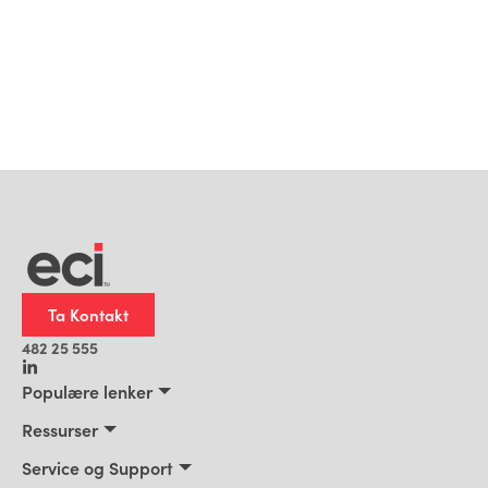
Ta Kontakt
482 25 555
Populære lenker
Fabrikkering
Ressurser
Metall
Blog
Service og Support
Plast