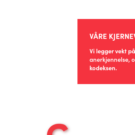
VÅRE KJERNE
Vi legger vekt 
anerkjennelse,
kodeksen.