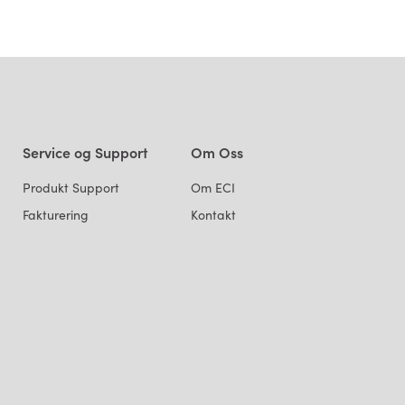
Service og Support
Om Oss
Produkt Support
Om ECI
Fakturering
Kontakt