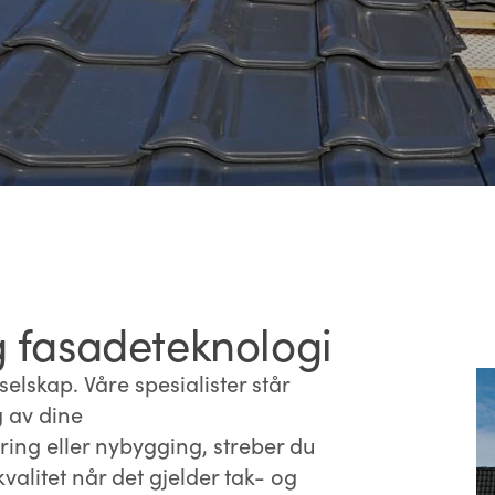
g fasadeteknologi
elskap. Våre spesialister står
g av dine
ring eller nybygging, streber du
kvalitet når det gjelder tak- og