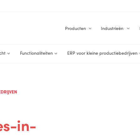
Producten
Industrieën
cht
Functionaliteiten
ERP voor kleine productiebedrijven
EDRIJVEN
es-in-