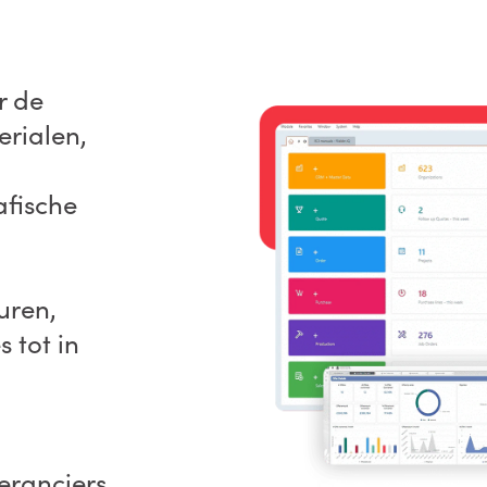
r de
erialen,
afische
uren,
 tot in
eranciers,