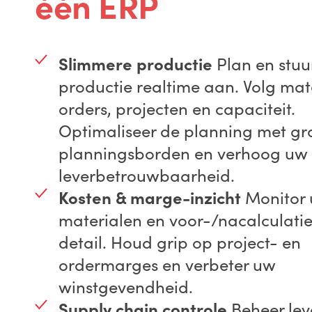
één ERP
Slimmere productie
Plan en stuu
productie realtime aan. Volg mat
orders, projecten en capaciteit.
Optimaliseer de planning met gr
planningsborden en verhoog uw
leverbetrouwbaarheid.
Kosten & marge-inzicht
Monitor 
materialen en voor-/nacalculaties
detail. Houd grip op project- en
ordermarges en verbeter uw
winstgevendheid.
Supply chain controle
Beheer lev