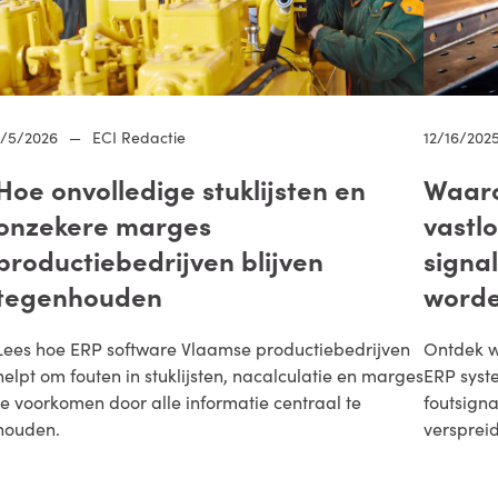
1/5/2026
—
ECI Redactie
12/16/202
Hoe onvolledige stuklijsten en
Waaro
onzekere marges
vastl
productiebedrijven blijven
signa
tegenhouden
word
Lees hoe ERP software Vlaamse productiebedrijven
Ontdek w
helpt om fouten in stuklijsten, nacalculatie en marges
ERP syst
te voorkomen door alle informatie centraal te
foutsign
houden.
versprei