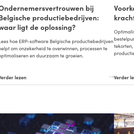
Ondernemersvertrouwen bij
Voork
Belgische productiebedrijven:
krach
waar ligt de oplossing?
Optimali
bestelpu
Lees hoe ERP-software Belgische productiebedrijven
tekorten,
helpt om onzekerheid te overwinnen, processen te
producti
optimaliseren en duurzaam te groeien.
Verder lezen
Verder l