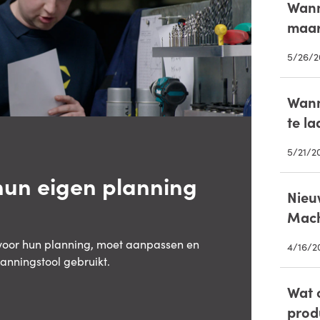
Wann
maar
5/26/2
Wann
te la
5/21/2
un eigen planning
Nieu
Mach
 voor hun planning, moet aanpassen en
4/16/2
lanningstool gebruikt.
Wat 
prod