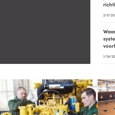
rich
2/5/20
Waar
syst
voor
1/19/2