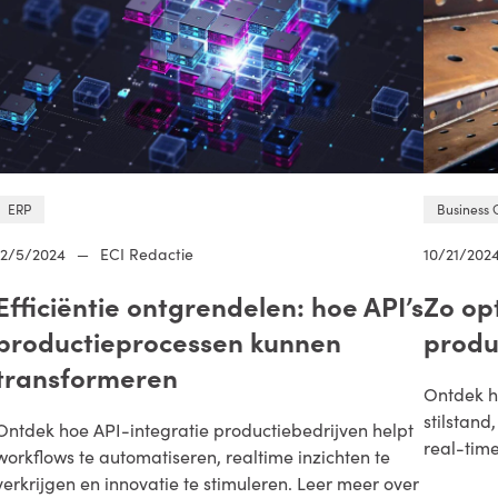
ERP
Business 
12/5/2024
—
ECI Redactie
10/21/202
Efficiëntie ontgrendelen: hoe API’s
Zo op
productieprocessen kunnen
produ
transformeren
Ontdek h
stilstand
Ontdek hoe API-integratie productiebedrijven helpt
real-tim
workflows te automatiseren, realtime inzichten te
verkrijgen en innovatie te stimuleren. Leer meer over