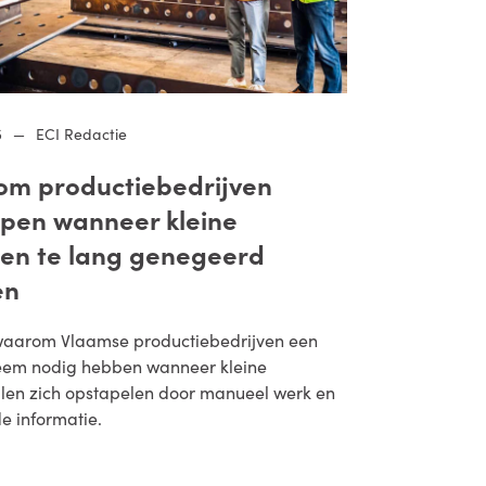
5
—
ECI Redactie
m productiebedrijven
open wanneer kleine
len te lang genegeerd
en
aarom Vlaamse productiebedrijven een
eem nodig hebben wanneer kleine
alen zich opstapelen door manueel werk en
de informatie.