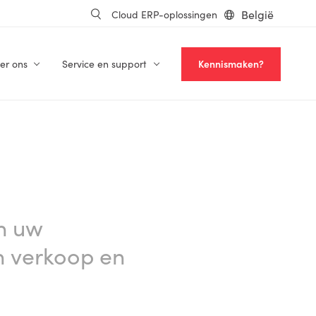
België
Cloud ERP-oplossingen
er ons
Service en support
Kennismaken?
an uw
an verkoop en