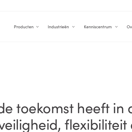
Producten
Industrieën
Kenniscentrum
Ov
e toekomst heeft in 
iligheid, flexibiliteit