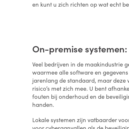
en kunt u zich richten op wat echt bel
b
O
On-
premise systemen:
Veel bedrijven in de maakindustrie 
Do
waarmee alle software en gegevens 
st
So
jarenlang de standaard, maar deze 
ve
risico’s met zich mee. U bent afhanke
on
fouten bij onderhoud en de beveiligi
handen.
Lokale systemen zijn vatbaarder voor
voor cyberaanvallen als de beveiligin