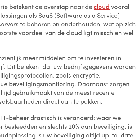
trie betekent de overstap naar de
cloud
vooral
ossingen als SaaS (Software as a Service)
Voornaam:
*
Achternaam:
servers te beheren en onderhouden, wat op zich
rootste voordeel van de cloud ligt misschien wel
-mailadres:
*
Telefoonnummer:
ienlijk meer middelen om te investeren in
ijf. Dit betekent dat uw bedrijfsgegevens worden
gingsprotocollen, zoals encryptie,
edrijfsnaam:
*
Functietitel:
nue beveiligingsmonitoring. Daarnaast zorgen
ltijd gebruikmaakt van de meest recente
wetsbaarheden direct aan te pakken.
Land:
n IT-beheer drastisch is veranderd: waar we
 besteedden en slechts 20% aan beveiliging, is
udoplossing is uw beveiliging altijd up-to-date
Wie moet uw verzoek