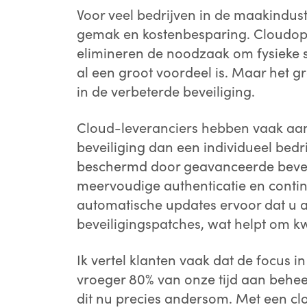
Voor veel bedrijven in de maakindus
gemak en kostenbesparing. Cloudopl
*
elimineren de noodzaak om fysieke 
al een groot voordeel is. Maar het g
in de verbeterde beveiliging.
*
E
Cloud-leveranciers hebben vaak aanz
beveiliging dan een individueel bedr
beschermd door geavanceerde beveili
*
B
meervoudige authenticatie en conti
automatische updates ervoor dat u a
beveiligingspatches, wat helpt om k
*
Ik vertel klanten vaak dat de focus i
vroeger 80% van onze tijd aan beheer
dit nu precies andersom. Met een clo
*