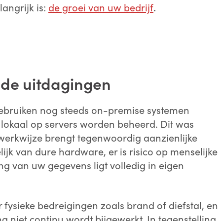
angrijk is:
de groei van uw bedrijf
.
ehandelen?:
pmerkingen:
 de uitdaginge
n
gebruiken nog steeds on-premise systemen
or dit formulier in te dienen,
lokaal op servers worden beheerd. Dit was
emt u ermee in dat ECI Software
lutions uw persoonlijke gegevens
werkwijze brengt tegenwoordig aanzienlijke
rwerkt in overeenstemming met
lijk van dure hardware, er is risico op menselijke
s privacybeleid
.
ng van uw gegevens ligt volledig in eigen
NEEM CONTACT OP
 fysieke bedreigingen zoals brand of diefstal, en
g niet continu wordt bijgewerkt. In tegenstelling