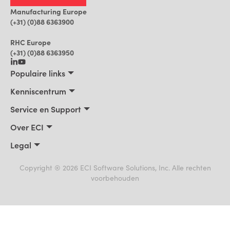
Manufacturing Europe
(+31) (0)88 6363900
RHC Europe
(+31) (0)88 6363950
Populaire links
Maakbedrijven
Kenniscentrum
Bouwbedrijven, Constructeurs, Projectontwikkelaars
Kenniscentrum
Service en Support
Installatiebedrijven
Klantverhalen
Trainingen
Over ECI
Praktische AI voor ERP
Blog
Product Support
Over ECI
Legal
Nieuws
Facturatie
Leadership
Privacyverklaring
Events
Cookiebeleid
Copyright ® 2026 ECI Software Solutions, Inc. Alle rechten
Vacatures
voorbehouden
Gebruiksvoorwaarden
Partners
Klokkenluidersregeling
Handelsmerken