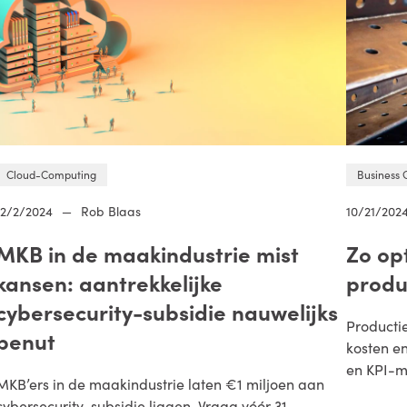
Cloud-Computing
Business 
12/2/2024
—
Rob Blaas
10/21/202
MKB in de maakindustrie mist
Zo opt
kansen: aantrekkelijke
produ
cybersecurity-subsidie nauwelijks
Productie
benut
kosten en
en KPI-m
MKB’ers in de maakindustrie laten €1 miljoen aan
cybersecurity-subsidie liggen. Vraag vóór 31