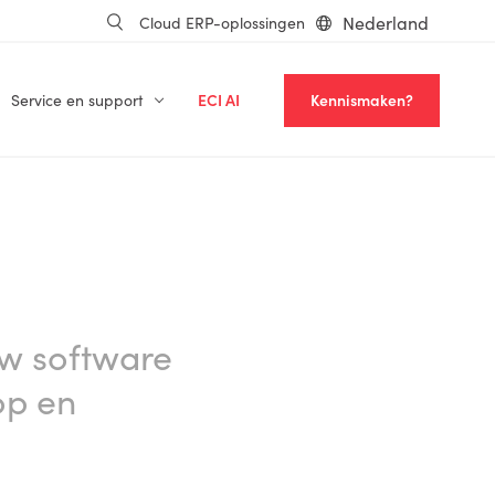
Nederland
Cloud ERP-oplossingen
Service en support
ECI AI
Kennismaken?
uw software
op en