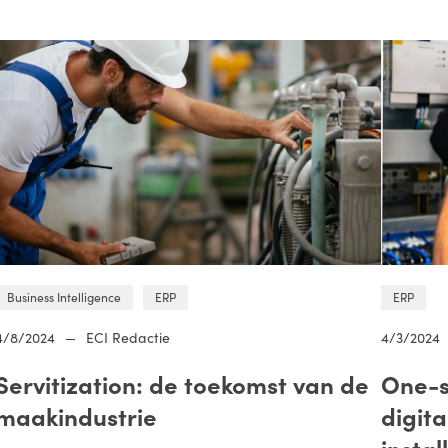
Business Intelligence
ERP
ERP
4/8/2024
—
ECI Redactie
4/3/2024
Servitization: de toekomst van de
One-s
maakindustrie
digita
instal