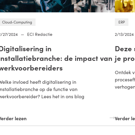
Cloud-Computing
ERP
2/27/2024
—
ECI Redactie
2/13/2024
Digitalisering in
Deze 
installatiebranche: de impact van
je pro
werkvoorbereiders
Ontdek v
proceseff
Welke invloed heeft digitalisering in
verhogen
installatiebranche op de functie van
werkvoorbereider? Lees het in ons blog
Verder lezen
Verder l