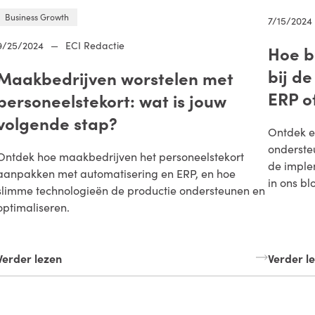
Business Growth
7/15/2024
9/25/2024
—
ECI Redactie
Hoe b
bij d
Maakbedrijven worstelen met
ERP o
personeelstekort: wat is jouw
volgende stap?
Ontdek e
onderste
Ontdek hoe maakbedrijven het personeelstekort
de imple
aanpakken met automatisering en ERP, en hoe
in ons bl
slimme technologieën de productie ondersteunen en
optimaliseren.
Verder lezen
Verder l